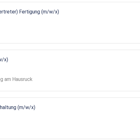
vertreter) Fertigung (m/w/x)
w/x)
gg am Hausruck
ndhaltung (m/w/x)