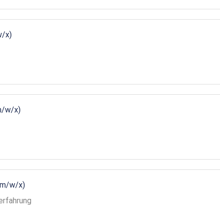
w/x)
m/w/x)
(m/w/x)
erfahrung