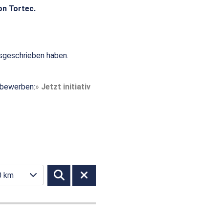
on Tortec.
sgeschrieben haben.
t bewerben:
Jetzt initiativ
0 km