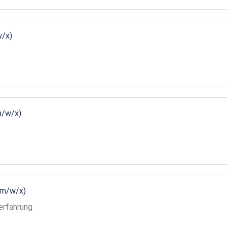
w/x)
m/w/x)
(m/w/x)
erfahrung