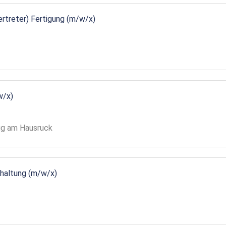
vertreter) Fertigung (m/w/x)
w/x)
gg am Hausruck
ndhaltung (m/w/x)