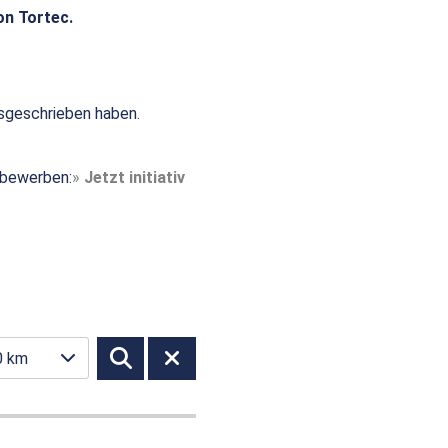
on Tortec.
sgeschrieben haben.
t bewerben:
Jetzt initiativ
0 km