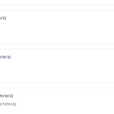
w/x)
m/w/x)
(m/w/x)
erfahrung