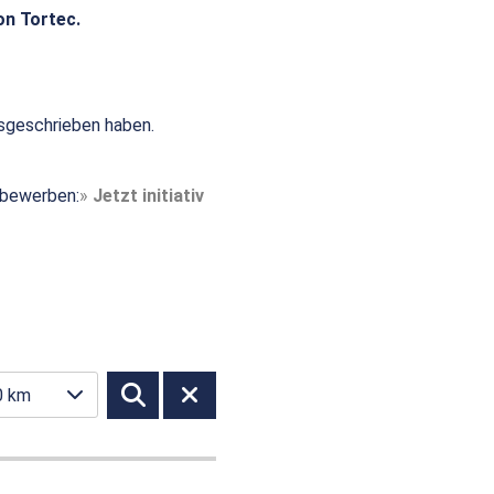
on Tortec.
sgeschrieben haben.
t bewerben:
Jetzt initiativ
0 km