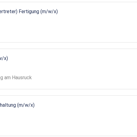
vertreter) Fertigung (m/w/x)
w/x)
gg am Hausruck
ndhaltung (m/w/x)