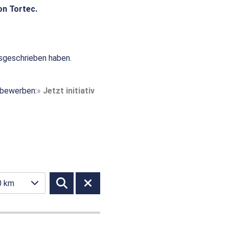
on Tortec.
sgeschrieben haben.
t bewerben:
Jetzt initiativ
0 km