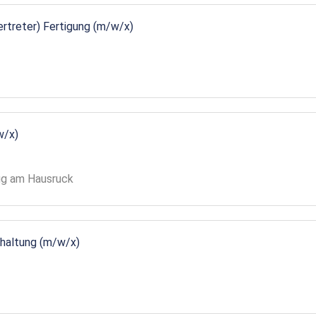
vertreter) Fertigung (m/w/x)
w/x)
gg am Hausruck
ndhaltung (m/w/x)