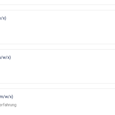
w/x)
m/w/x)
(m/w/x)
erfahrung