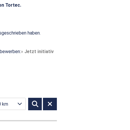
on Tortec.
sgeschrieben haben.
t bewerben:
Jetzt initiativ
0 km