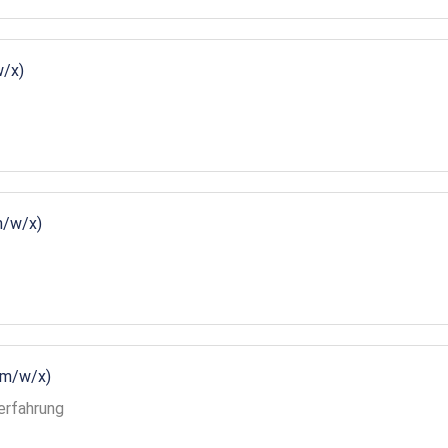
w/x)
m/w/x)
(m/w/x)
erfahrung