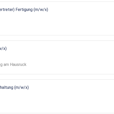
vertreter) Fertigung (m/w/x)
w/x)
gg am Hausruck
ndhaltung (m/w/x)