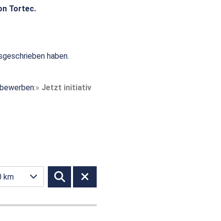
on Tortec.
sgeschrieben haben.
t bewerben:
Jetzt initiativ
0 km