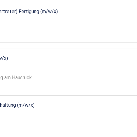
vertreter) Fertigung (m/w/x)
w/x)
gg am Hausruck
ndhaltung (m/w/x)