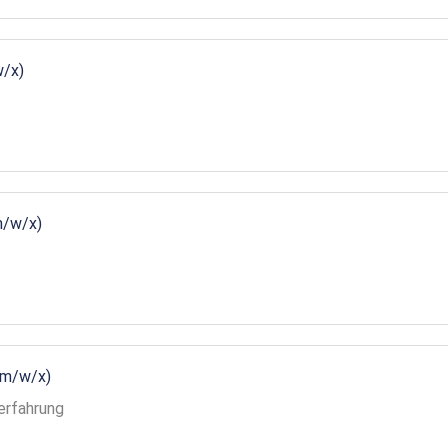
w/x)
m/w/x)
(m/w/x)
erfahrung