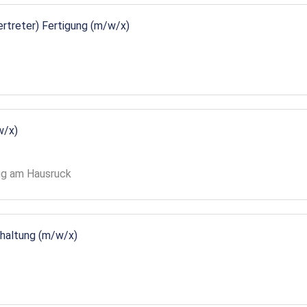
vertreter) Fertigung (m/w/x)
w/x)
gg am Hausruck
ndhaltung (m/w/x)