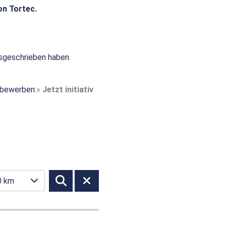
on Tortec.
sgeschrieben haben.
t bewerben:
Jetzt initiativ
0 km