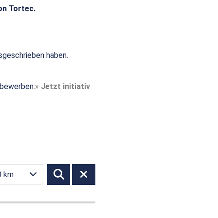
on Tortec.
sgeschrieben haben.
t bewerben:
Jetzt initiativ
0 km