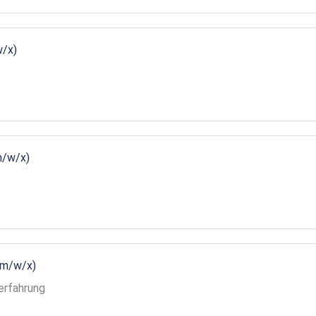
w/x)
m/w/x)
(m/w/x)
erfahrung