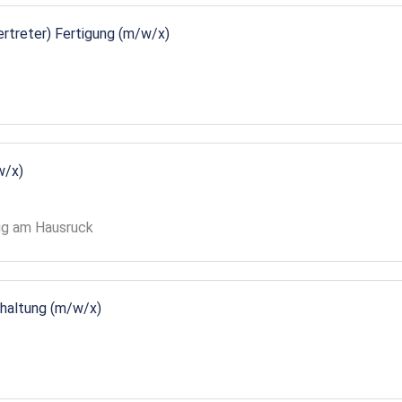
vertreter) Fertigung (m/w/x)
w/x)
gg am Hausruck
ndhaltung (m/w/x)