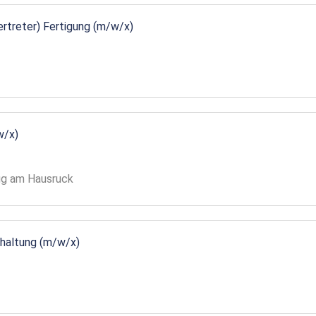
vertreter) Fertigung (m/w/x)
w/x)
gg am Hausruck
ndhaltung (m/w/x)