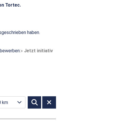
on Tortec.
sgeschrieben haben.
t bewerben:
Jetzt initiativ
0 km