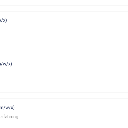
w/x)
m/w/x)
(m/w/x)
erfahrung