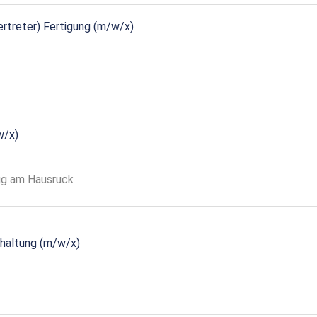
vertreter) Fertigung (m/w/x)
w/x)
gg am Hausruck
ndhaltung (m/w/x)