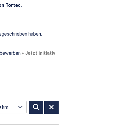
on Tortec.
sgeschrieben haben.
t bewerben:
Jetzt initiativ
0 km