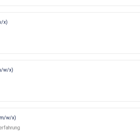
w/x)
m/w/x)
(m/w/x)
erfahrung