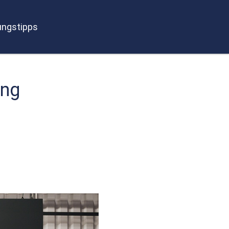
ngstipps
ung