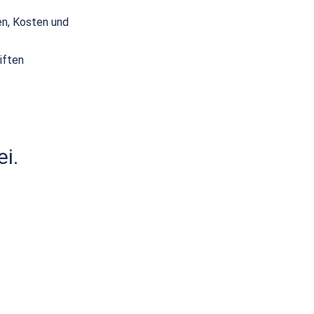
en, Kosten und
iften
i.