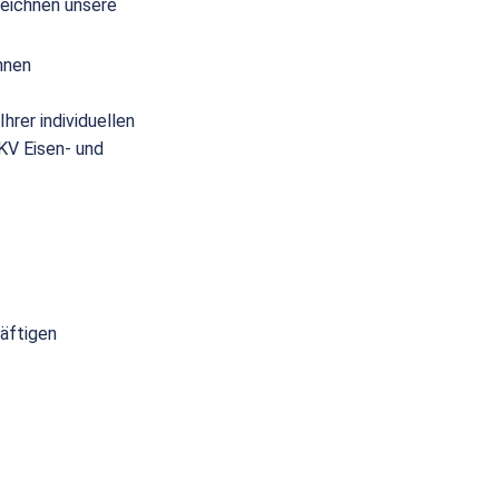
eichnen unsere
nnen
hrer individuellen
(KV Eisen- und
räftigen