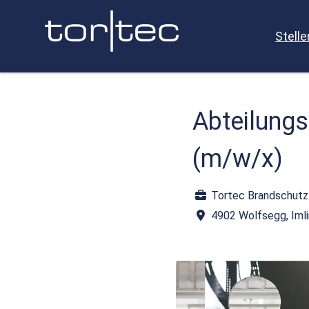
Stell
Abteilungsl
(m/w/x)
Tortec Brandschut
4902 Wolfsegg, Iml