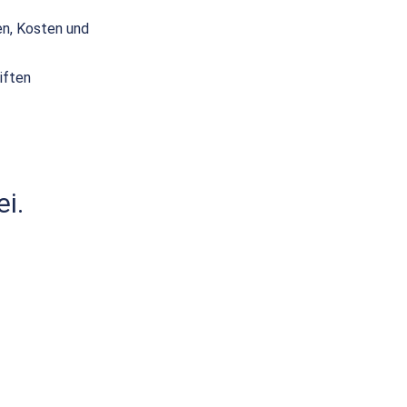
en, Kosten und
iften
i.