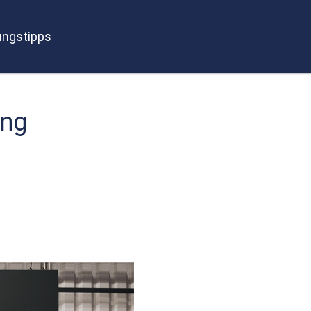
ngstipps
ung