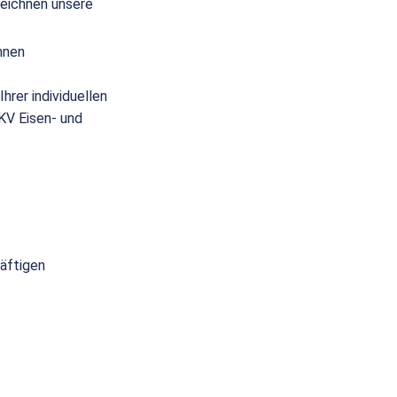
eichnen unsere
nnen
hrer individuellen
(KV Eisen- und
räftigen