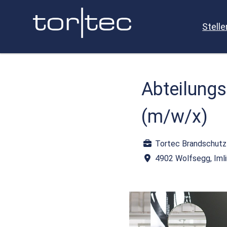
Stell
Abteilungsl
(m/w/x)
Tortec Brandschut
4902 Wolfsegg, Iml