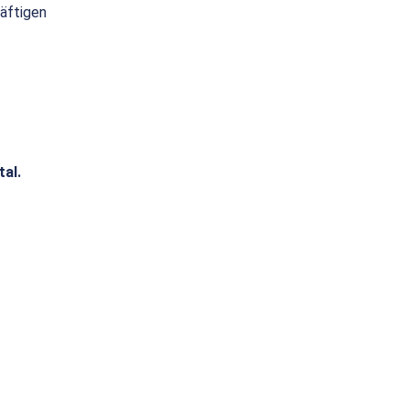
räftigen
tal.