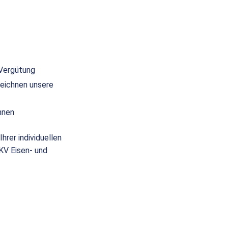
 Vergütung
eichnen unsere
nnen
hrer individuellen
(KV Eisen- und