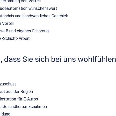
serfahrung von Vorteil
bäudeautomation wünschenswert
tändnis und handwerkliches Geschick
 Vorteil
sse B und eigenes Fahrzeug
 2-Schicht-Arbeit
 dass Sie sich bei uns wohlfühlen
szuschuss
bst aus der Region
destation für E-Autos
und Gesundheitsmaßnahmen
ildung