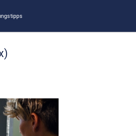
ngstipps
x)