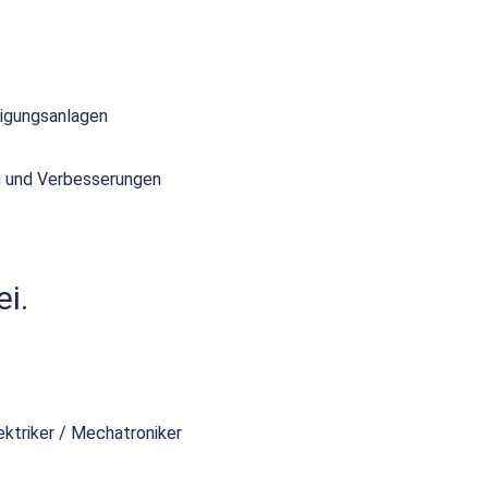
tigungsanlagen
en und Verbesserungen
i.
ektriker / Mechatroniker