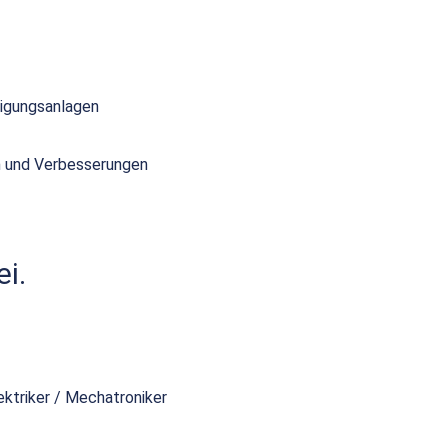
tigungsanlagen
en und Verbesserungen
i.
ektriker / Mechatroniker