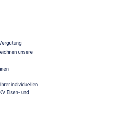
 Vergütung
eichnen unsere
nnen
hrer individuellen
(KV Eisen- und