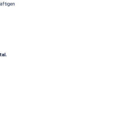
räftigen
tal.