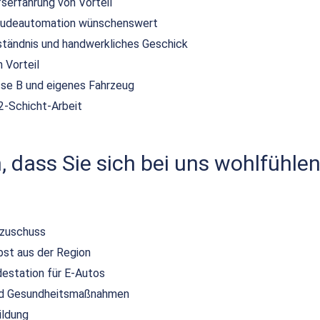
serfahrung von Vorteil
bäudeautomation wünschenswert
tändnis und handwerkliches Geschick
 Vorteil
sse B und eigenes Fahrzeug
 2-Schicht-Arbeit
 dass Sie sich bei uns wohlfühlen
szuschuss
bst aus der Region
destation für E-Autos
und Gesundheitsmaßnahmen
ildung