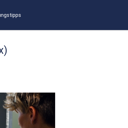
ngstipps
x)