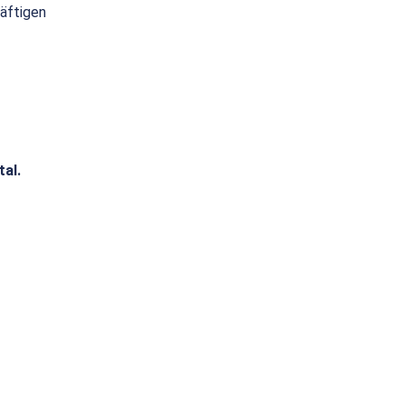
räftigen
tal.