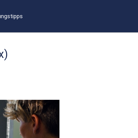
ngstipps
x)