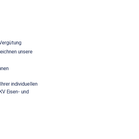
 Vergütung
eichnen unsere
nnen
hrer individuellen
(KV Eisen- und