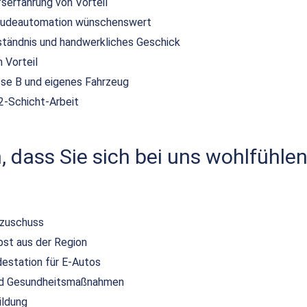
serfahrung von Vorteil
bäudeautomation wünschenswert
tändnis und handwerkliches Geschick
 Vorteil
sse B und eigenes Fahrzeug
 2-Schicht-Arbeit
 dass Sie sich bei uns wohlfühlen
szuschuss
bst aus der Region
destation für E-Autos
und Gesundheitsmaßnahmen
ildung