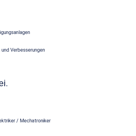
tigungsanlagen
en und Verbesserungen
i.
ektriker / Mechatroniker