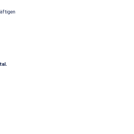
räftigen
tal.