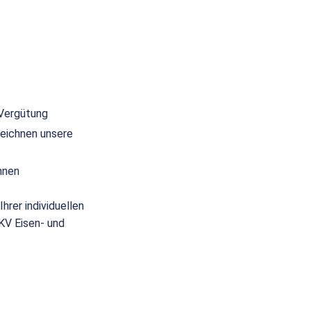
 Vergütung
eichnen unsere
nnen
hrer individuellen
(KV Eisen- und