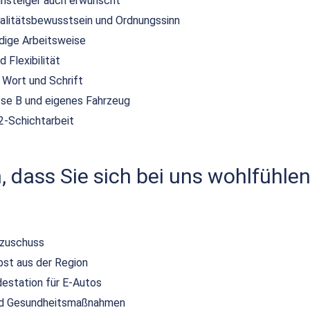
insteiger auch erwünscht
alitätsbewusstsein und Ordnungssinn
ndige Arbeitsweise
 Flexibilität
 Wort und Schrift
sse B und eigenes Fahrzeug
2-Schichtarbeit
 dass Sie sich bei uns wohlfühlen
szuschuss
bst aus der Region
destation für E-Autos
und Gesundheitsmaßnahmen