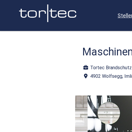
Stell
Maschinen
Tortec Brandschut
4902 Wolfsegg, Iml