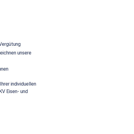
 Vergütung
eichnen unsere
nnen
hrer individuellen
(KV Eisen- und