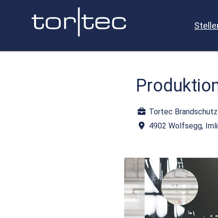
Stell
Produktion
Tortec Brandschut
4902 Wolfsegg, Iml