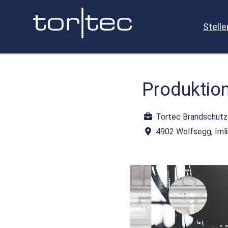
Stell
Produktion
Tortec Brandschut
4902 Wolfsegg, Iml