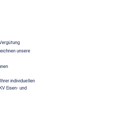
 Vergütung
eichnen unsere
nnen
hrer individuellen
(KV Eisen- und