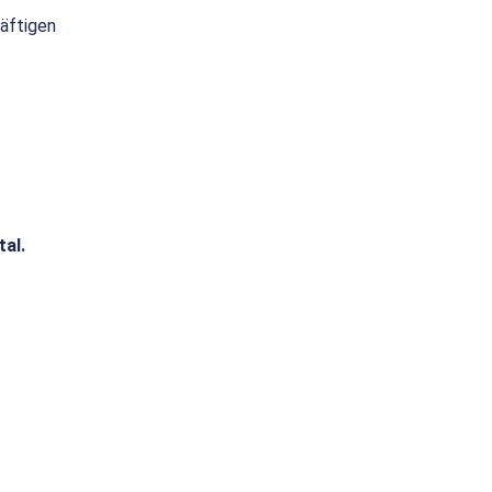
räftigen
tal.