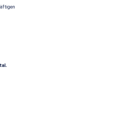
räftigen
tal.