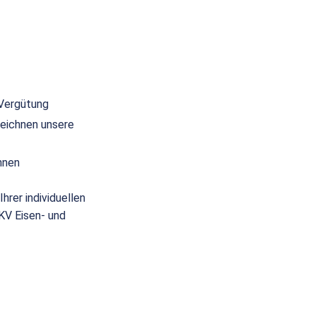
 Vergütung
eichnen unsere
nnen
hrer individuellen
(KV Eisen- und