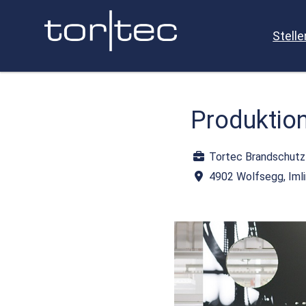
Stell
Produktion
Tortec Brandschut
4902 Wolfsegg, Iml