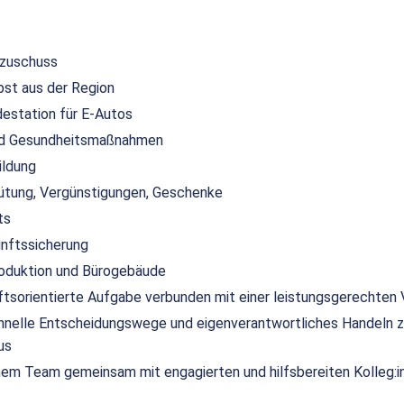
szuschuss
bst aus der Region
destation für E-Autos
und Gesundheitsmaßnahmen
ildung
ütung, Vergünstigungen, Geschenke
ts
unftssicherung
duktion und Bürogebäude
nftsorientierte Aufgabe verbunden mit einer leistungsgerechten
hnelle Entscheidungswege und eigenverantwortliches Handeln z
us
einem Team gemeinsam mit engagierten und hilfsbereiten Kolleg:i