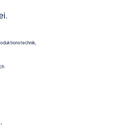
i.
oduktionstechnik,
uch
.