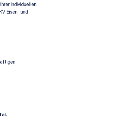
hrer individuellen
(KV Eisen- und
räftigen
tal.