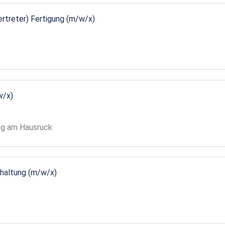
vertreter) Fertigung (m/w/x)
w/x)
gg am Hausruck
ndhaltung (m/w/x)