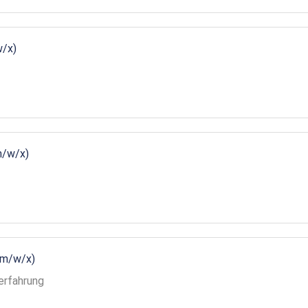
w/x)
m/w/x)
(m/w/x)
erfahrung