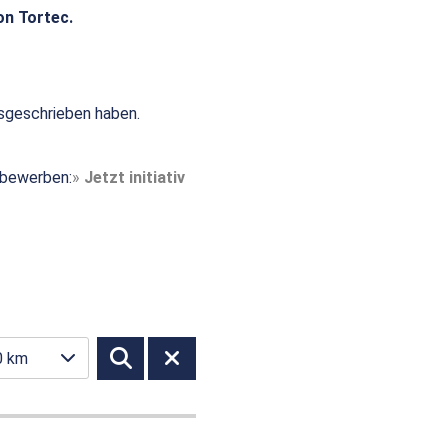
on Tortec.
sgeschrieben haben.
t bewerben:
Jetzt initiativ
0 km