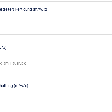
vertreter) Fertigung (m/w/x)
w/x)
gg am Hausruck
ndhaltung (m/w/x)