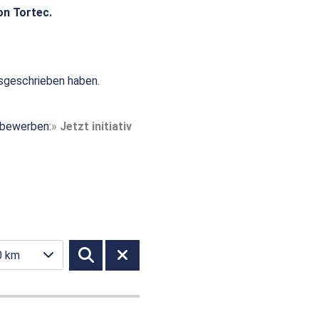
on Tortec.
sgeschrieben haben.
t bewerben:
Jetzt initiativ
0 km