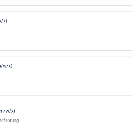
w/x)
m/w/x)
(m/w/x)
erfahrung