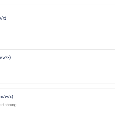
w/x)
m/w/x)
(m/w/x)
erfahrung