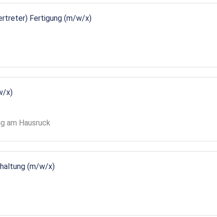
vertreter) Fertigung (m/w/x)
w/x)
gg am Hausruck
ndhaltung (m/w/x)