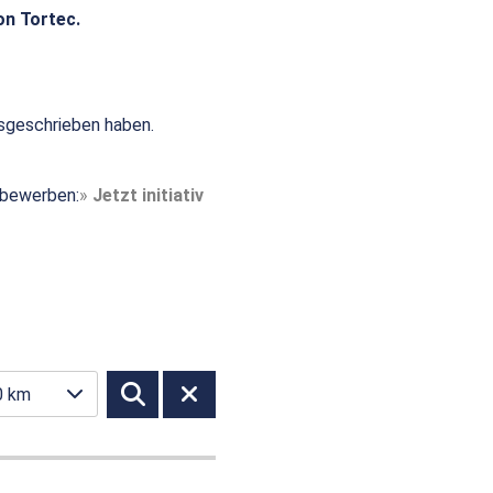
on Tortec.
sgeschrieben haben.
t bewerben:
Jetzt initiativ
0 km