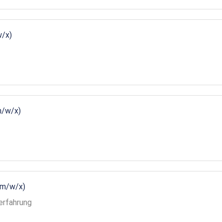
w/x)
m/w/x)
(m/w/x)
erfahrung