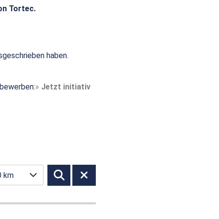
on Tortec.
sgeschrieben haben.
t bewerben:
Jetzt initiativ
0 km