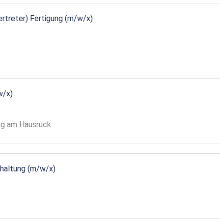
vertreter) Fertigung (m/w/x)
w/x)
gg am Hausruck
ndhaltung (m/w/x)