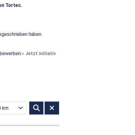
on Tortec.
sgeschrieben haben.
t bewerben:
Jetzt initiativ
0 km