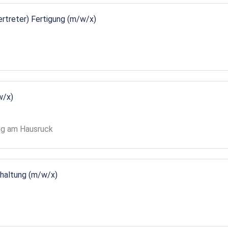
vertreter) Fertigung (m/w/x)
w/x)
gg am Hausruck
ndhaltung (m/w/x)