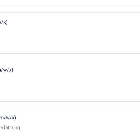
w/x)
m/w/x)
(m/w/x)
erfahrung