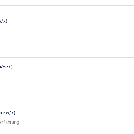
w/x)
m/w/x)
(m/w/x)
erfahrung