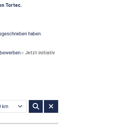
on Tortec.
sgeschrieben haben.
t bewerben:
Jetzt initiativ
0 km