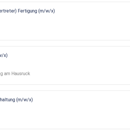
vertreter) Fertigung (m/w/x)
w/x)
gg am Hausruck
ndhaltung (m/w/x)