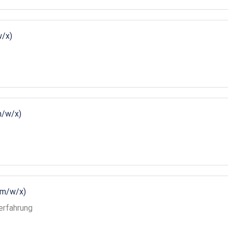
w/x)
m/w/x)
(m/w/x)
erfahrung