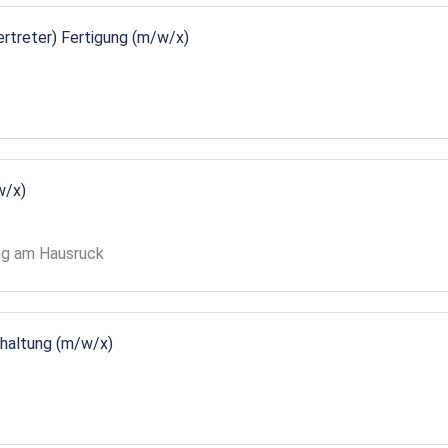
vertreter) Fertigung (m/w/x)
w/x)
gg am Hausruck
ndhaltung (m/w/x)