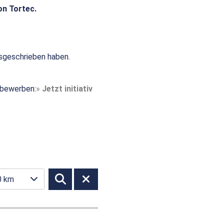
on Tortec.
sgeschrieben haben.
t bewerben:
Jetzt initiativ
0 km