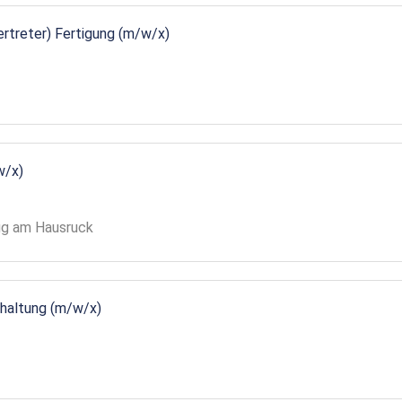
vertreter) Fertigung (m/w/x)
w/x)
gg am Hausruck
ndhaltung (m/w/x)