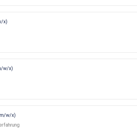
w/x)
m/w/x)
(m/w/x)
erfahrung