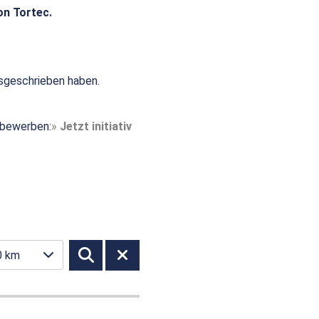
on Tortec.
sgeschrieben haben.
t bewerben:
Jetzt initiativ
0 km