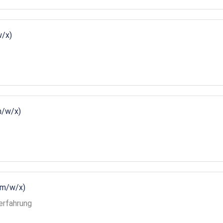
w/x)
m/w/x)
(m/w/x)
erfahrung