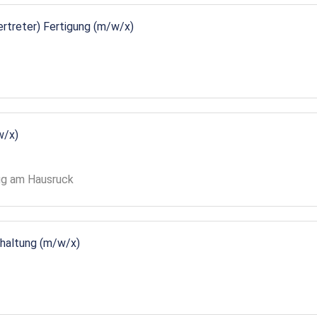
vertreter) Fertigung (m/w/x)
w/x)
gg am Hausruck
ndhaltung (m/w/x)