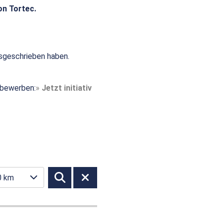
on Tortec.
sgeschrieben haben.
t bewerben:
Jetzt initiativ
0 km