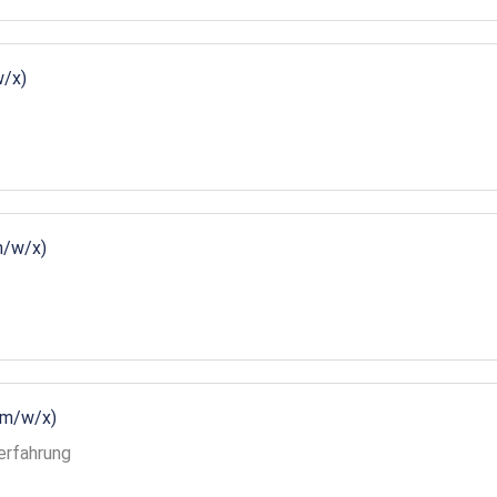
w/x)
m/w/x)
(m/w/x)
erfahrung