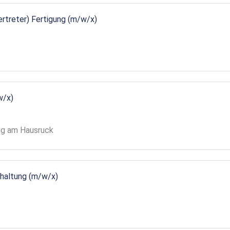
vertreter) Fertigung (m/w/x)
w/x)
gg am Hausruck
ndhaltung (m/w/x)