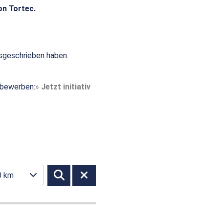
on Tortec.
sgeschrieben haben.
t bewerben:
Jetzt initiativ
0 km