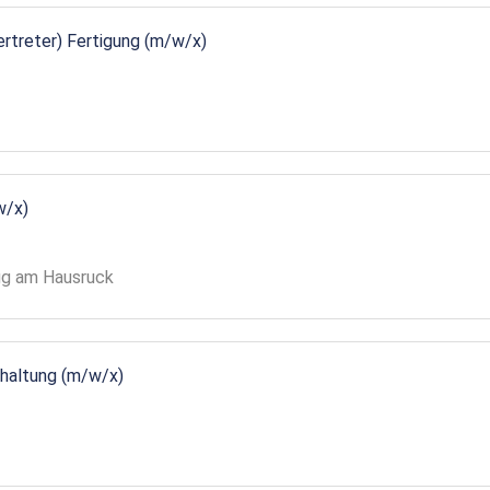
vertreter) Fertigung (m/w/x)
w/x)
gg am Hausruck
ndhaltung (m/w/x)