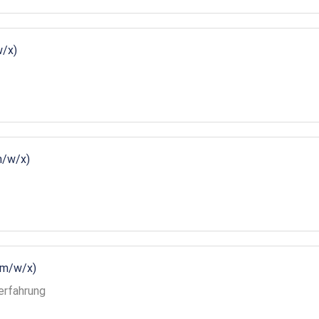
w/x)
m/w/x)
(m/w/x)
erfahrung