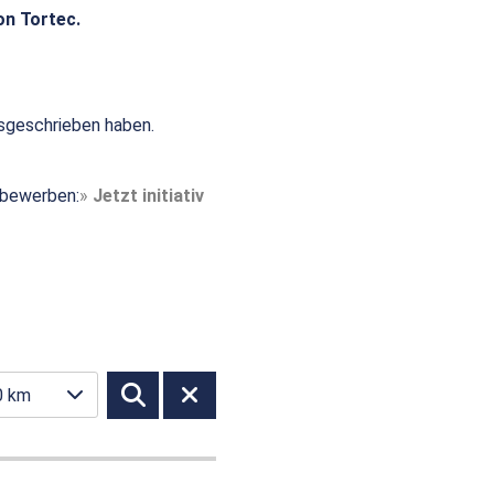
on Tortec.
sgeschrieben haben.
t bewerben:
Jetzt initiativ
0 km